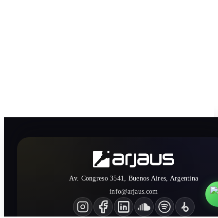
Av. Congreso 3541, Buenos Aires, Argentina
info@arjaus.com