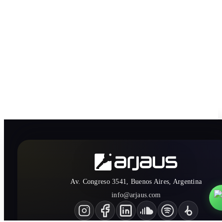
Av. Congreso 3541, Buenos Aires, Argentina
info@arjaus.com