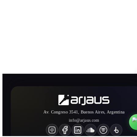
Av. Congreso 3541, Buenos Aires, Argentina
info@arjaus.com