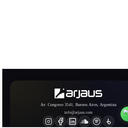
Av. Congreso 3541, Buenos Aires, Argentina
info@arjaus.com