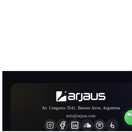
Av. Congreso 3541, Buenos Aires, Argentina
info@arjaus.com