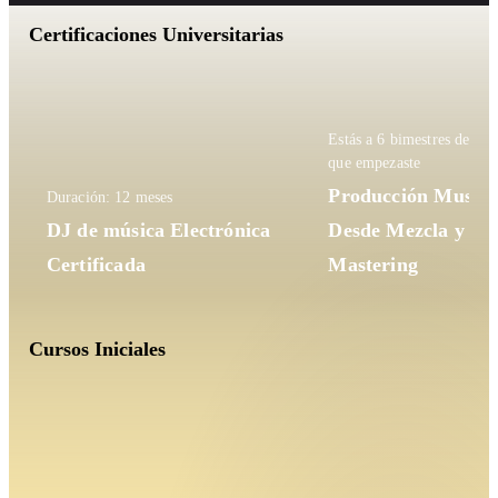
Certificaciones Universitarias
Estás a 6 bimestres de ter
que empezaste
Producción Musical
Duración: 12 meses
DJ de música Electrónica
Desde Mezcla y
Certificada
Mastering
Cursos Iniciales